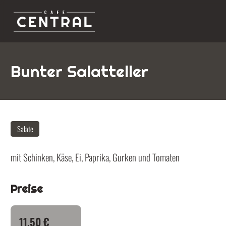
Skip to content
Bunter Salatteller
Salate
mit Schinken, Käse, Ei, Paprika, Gurken und Tomaten
Preise
11,50 €